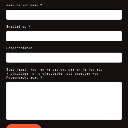
Naam en voornaam *
Emailadres *
Geboortedatum
Stel jezelf voor en vertel ons waarom je jou als
vrijwilliger of projectleider wil inzetten voor
Museumnacht 2025 *